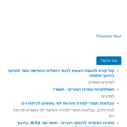
סדרות
בעיות מילוליות
עולם המספרים
סטטיסטיקה והסתברות
Previous
Next
הסתברות
פונקציות וחדו"א
חוקיות והפונקציה
מה חדש?
פונקצית הישר
קול קורא להגשת הצעות לכנס ירושלים החמישה עשר למחקר
פונקציה ריבועית
בחינוך מתמטי
פונקצית הערך המוחלט
לפרטים נוספים.
השתלמויות במרכז המורים - תשפ"ו
פונקצית השורש
לפרטים
פונקציה רציונאלית
טבלאות חומרי למידה והוראה לפי נושאים לכיתות ז-ט
פונקציה מעריכית ולוגריתמית
לנוחיותכם, טבלאות חומרי למידה והוראה לפי נושאים לכיתות
ז-ט.
בעיות קיצון
המרכז האקדמי לוינסקי-וינגייט - תואר שני M.Ed. בחינוך
נגזרות ואינטגרלים