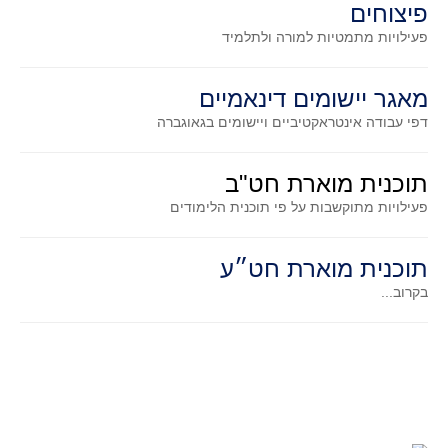
פיצוחים
גאומטריה אנליטית
פעילויות מתמטיות
למורה ולתלמיד
טריגונומטריה
שונות
מאגר יישומים דינאמיים
יצירה
דפי עבודה אינטראקטיביים ויישומים בגאוגברה
שעשועי מתמטיקה
הסטוריה
תוכנית מוארת חט"ב
כתב עת על"ה - עלון למורי המתמטיקה
פעילויות מתוקשבות על פי תוכנית הלימודים
תחרויות
תחרות קנגורו ישראל - תש"ף
תוכנית מוארת חט״ע
בואו נשחק מתמטיקה תש"ף
בקרוב...
בואו נשחק מתמטיקה תשע"ט
בואו נשחק מתמטיקה תשע"ח
בואו נשחק מתמטיקה תשע"ו
בואו נשחק מתמטיקה תשע"ז
בואו נשחק מתמטיקה תשע"ה