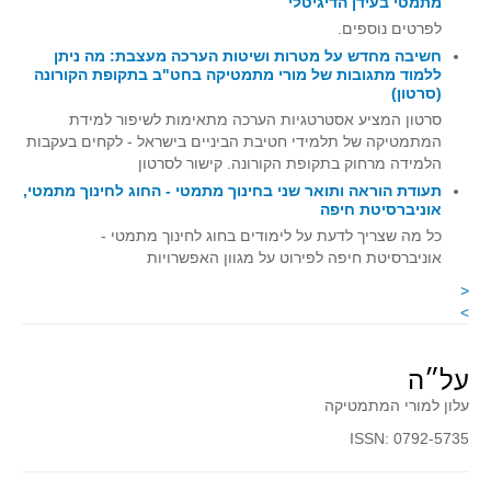
מתמטי בעידן הדיגיטלי
קעירות ונקודות פיתול
לפרטים נוספים.
חשיבה מחדש על מטרות ושיטות הערכה מעצבת: מה ניתן
במבט נוסף
ללמוד מתגובות של מורי מתמטיקה בחט"ב בתקופת הקורונה
(סרטון)
בעקבות מבחנים
סרטון המציע אסטרטגיות הערכה מתאימות לשיפור למידת
המלצות השבוע
המתמטיקה של תלמידי חטיבת הביניים בישראל - לקחים בעקבות
מתנות קטנות
הלמידה מרחוק בתקופת הקורונה. קישור לסרטון
תעודת הוראה ותואר שני בחינוך מתמטי - החוג לחינוך מתמטי,
גאומטריה
אוניברסיטת חיפה
משפט פיתגורס
כל מה שצריך לדעת על לימודים בחוג לחינוך מתמטי -
אוניברסיטת חיפה לפירוט על מגוון האפשרויות
שטחים פיצוחים
<
מצולעים
>
מרובעים
משולשים
על״ה
דמיון
עלון למורי המתמטיקה
המעגל פיצוחים
ISSN: 0792-5735
גאומטריית המרחב