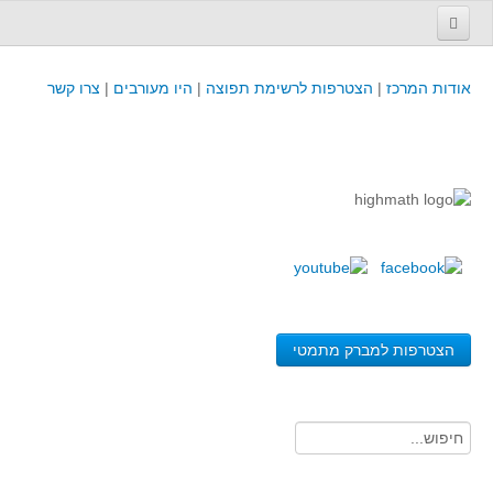
עמוד הבית
אודות המרכז
|
הצטרפות לרשימת תפוצה
|
היו מעורבים
|
צרו קשר
פינת המפמ״ר
קורסים וכנסים
קורסים והשתלמויות של מרכז המורים - כולל תוצרים
כנסים וימי עיון של מרכז המורים - כולל תוצרים
קורסים, כנסים והשתלמויות בארץ - מידע לשנה זו
לימודים באוניברסיטאות ובמכללות - מידע
משאבי הוראה ולמידה
הצטרפות למברק מתמטי
לומדים בחט"ב
לומדים בחט"ע
בית ספר יסודי