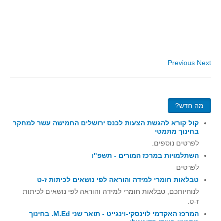
סדרות
בעיות מילוליות
עולם המספרים
סטטיסטיקה והסתברות
Previous
Next
הסתברות
פונקציות וחדו"א
חוקיות והפונקציה
מה חדש?
פונקצית הישר
קול קורא להגשת הצעות לכנס ירושלים החמישה עשר למחקר
פונקציה ריבועית
בחינוך מתמטי
פונקצית הערך המוחלט
לפרטים נוספים.
השתלמויות במרכז המורים - תשפ"ו
פונקצית השורש
לפרטים
פונקציה רציונאלית
טבלאות חומרי למידה והוראה לפי נושאים לכיתות ז-ט
פונקציה מעריכית ולוגריתמית
לנוחיותכם, טבלאות חומרי למידה והוראה לפי נושאים לכיתות
ז-ט.
בעיות קיצון
המרכז האקדמי לוינסקי-וינגייט - תואר שני M.Ed. בחינוך
נגזרות ואינטגרלים