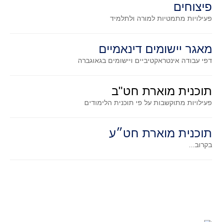
פיצוחים
גאומטריה אנליטית
פעילויות מתמטיות
למורה ולתלמיד
טריגונומטריה
שונות
מאגר יישומים דינאמיים
יצירה
דפי עבודה אינטראקטיביים ויישומים בגאוגברה
שעשועי מתמטיקה
הסטוריה
תוכנית מוארת חט"ב
כתב עת על"ה - עלון למורי המתמטיקה
פעילויות מתוקשבות על פי תוכנית הלימודים
תחרויות
תחרות קנגורו ישראל - תש"ף
תוכנית מוארת חט״ע
בואו נשחק מתמטיקה תש"ף
בקרוב...
בואו נשחק מתמטיקה תשע"ט
בואו נשחק מתמטיקה תשע"ח
בואו נשחק מתמטיקה תשע"ו
בואו נשחק מתמטיקה תשע"ז
בואו נשחק מתמטיקה תשע"ה