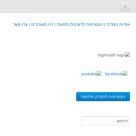
עמוד הבית
אודות המרכז
|
הצטרפות לרשימת תפוצה
|
היו מעורבים
|
צרו קשר
פינת המפמ״ר
קורסים וכנסים
קורסים והשתלמויות של מרכז המורים - כולל תוצרים
כנסים וימי עיון של מרכז המורים - כולל תוצרים
קורסים, כנסים והשתלמויות בארץ - מידע לשנה זו
לימודים באוניברסיטאות ובמכללות - מידע
משאבי הוראה ולמידה
הצטרפות למברק מתמטי
לומדים בחט"ב
לומדים בחט"ע
בית ספר יסודי