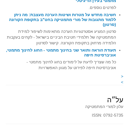
מתמטי בעידן הדיגיטלי
קעירות ונקודות פיתול
לפרטים נוספים.
חשיבה מחדש על מטרות ושיטות הערכה מעצבת: מה ניתן
במבט נוסף
ללמוד מתגובות של מורי מתמטיקה בחט"ב בתקופת הקורונה
(סרטון)
בעקבות מבחנים
סרטון המציע אסטרטגיות הערכה מתאימות לשיפור למידת
המלצות השבוע
המתמטיקה של תלמידי חטיבת הביניים בישראל - לקחים בעקבות
מתנות קטנות
הלמידה מרחוק בתקופת הקורונה. קישור לסרטון
תעודת הוראה ותואר שני בחינוך מתמטי - החוג לחינוך מתמטי,
גאומטריה
אוניברסיטת חיפה
משפט פיתגורס
כל מה שצריך לדעת על לימודים בחוג לחינוך מתמטי -
אוניברסיטת חיפה לפירוט על מגוון האפשרויות
שטחים פיצוחים
<
מצולעים
>
מרובעים
משולשים
על״ה
דמיון
עלון למורי המתמטיקה
המעגל פיצוחים
ISSN: 0792-5735
גאומטריית המרחב