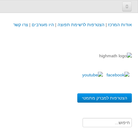
עמוד הבית
אודות המרכז
|
הצטרפות לרשימת תפוצה
|
היו מעורבים
|
צרו קשר
פינת המפמ״ר
קורסים וכנסים
קורסים והשתלמויות של מרכז המורים - כולל תוצרים
כנסים וימי עיון של מרכז המורים - כולל תוצרים
קורסים, כנסים והשתלמויות בארץ - מידע לשנה זו
לימודים באוניברסיטאות ובמכללות - מידע
משאבי הוראה ולמידה
הצטרפות למברק מתמטי
לומדים בחט"ב
לומדים בחט"ע
בית ספר יסודי