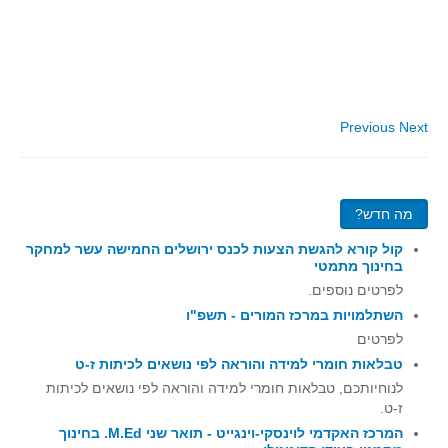
סדרות
בעיות מילוליות
עולם המספרים
סטטיסטיקה והסתברות
Previous
Next
הסתברות
פונקציות וחדו"א
חוקיות והפונקציה
מה חדש?
פונקצית הישר
קול קורא להגשת הצעות לכנס ירושלים החמישה עשר למחקר
פונקציה ריבועית
בחינוך מתמטי
פונקצית הערך המוחלט
לפרטים נוספים.
השתלמויות במרכז המורים - תשפ"ו
פונקצית השורש
לפרטים
פונקציה רציונאלית
טבלאות חומרי למידה והוראה לפי נושאים לכיתות ז-ט
פונקציה מעריכית ולוגריתמית
לנוחיותכם, טבלאות חומרי למידה והוראה לפי נושאים לכיתות
ז-ט.
בעיות קיצון
המרכז האקדמי לוינסקי-וינגייט - תואר שני M.Ed. בחינוך
נגזרות ואינטגרלים