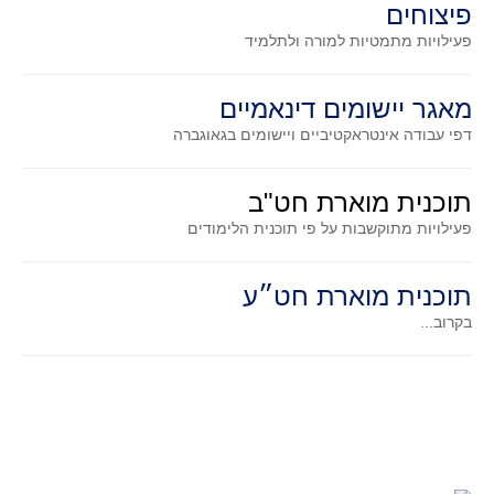
פיצוחים
גאומטריה אנליטית
פעילויות מתמטיות
למורה ולתלמיד
טריגונומטריה
שונות
מאגר יישומים דינאמיים
יצירה
דפי עבודה אינטראקטיביים ויישומים בגאוגברה
שעשועי מתמטיקה
הסטוריה
תוכנית מוארת חט"ב
כתב עת על"ה - עלון למורי המתמטיקה
פעילויות מתוקשבות על פי תוכנית הלימודים
תחרויות
תחרות קנגורו ישראל - תש"ף
תוכנית מוארת חט״ע
בואו נשחק מתמטיקה תש"ף
בקרוב...
בואו נשחק מתמטיקה תשע"ט
בואו נשחק מתמטיקה תשע"ח
בואו נשחק מתמטיקה תשע"ו
בואו נשחק מתמטיקה תשע"ז
בואו נשחק מתמטיקה תשע"ה