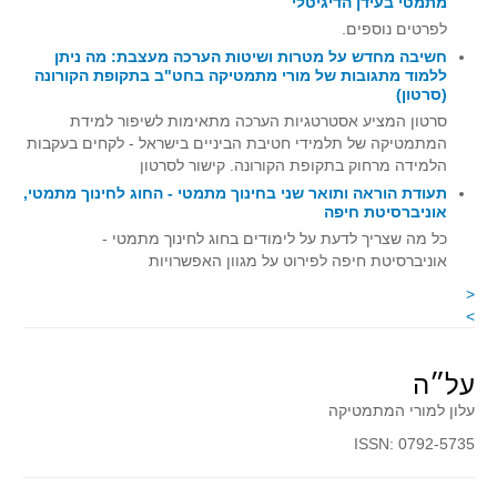
מתמטי בעידן הדיגיטלי
קעירות ונקודות פיתול
לפרטים נוספים.
חשיבה מחדש על מטרות ושיטות הערכה מעצבת: מה ניתן
במבט נוסף
ללמוד מתגובות של מורי מתמטיקה בחט"ב בתקופת הקורונה
(סרטון)
בעקבות מבחנים
סרטון המציע אסטרטגיות הערכה מתאימות לשיפור למידת
המלצות השבוע
המתמטיקה של תלמידי חטיבת הביניים בישראל - לקחים בעקבות
מתנות קטנות
הלמידה מרחוק בתקופת הקורונה. קישור לסרטון
תעודת הוראה ותואר שני בחינוך מתמטי - החוג לחינוך מתמטי,
גאומטריה
אוניברסיטת חיפה
משפט פיתגורס
כל מה שצריך לדעת על לימודים בחוג לחינוך מתמטי -
אוניברסיטת חיפה לפירוט על מגוון האפשרויות
שטחים פיצוחים
<
מצולעים
>
מרובעים
משולשים
על״ה
דמיון
עלון למורי המתמטיקה
המעגל פיצוחים
ISSN: 0792-5735
גאומטריית המרחב