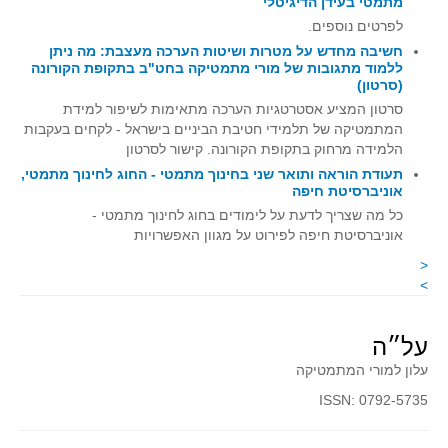
מתמטי בעידן הדיגיטלי
קעירות ונקודות פיתול
לפרטים נוספים.
חשיבה מחדש על מטרות ושיטות הערכה מעצבת: מה ניתן
במבט נוסף
ללמוד מתגובות של מורי מתמטיקה בחט"ב בתקופת הקורונה
(סרטון)
בעקבות מבחנים
סרטון המציע אסטרטגיות הערכה מתאימות לשיפור למידת
המלצות השבוע
המתמטיקה של תלמידי חטיבת הביניים בישראל - לקחים בעקבות
מתנות קטנות
הלמידה מרחוק בתקופת הקורונה. קישור לסרטון
תעודת הוראה ותואר שני בחינוך מתמטי - החוג לחינוך מתמטי,
גאומטריה
אוניברסיטת חיפה
משפט פיתגורס
כל מה שצריך לדעת על לימודים בחוג לחינוך מתמטי -
אוניברסיטת חיפה לפירוט על מגוון האפשרויות
שטחים פיצוחים
<
מצולעים
>
מרובעים
משולשים
על״ה
דמיון
עלון למורי המתמטיקה
המעגל פיצוחים
ISSN: 0792-5735
גאומטריית המרחב