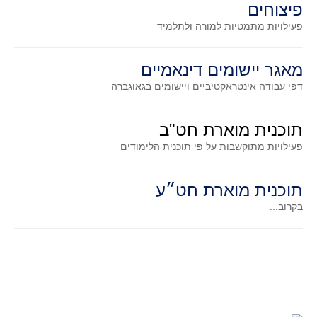
פיצוחים
גאומטריה אנליטית
פעילויות מתמטיות
למורה ולתלמיד
טריגונומטריה
שונות
מאגר יישומים דינאמיים
יצירה
דפי עבודה אינטראקטיביים ויישומים בגאוגברה
שעשועי מתמטיקה
הסטוריה
תוכנית מוארת חט"ב
כתב עת על"ה - עלון למורי המתמטיקה
פעילויות מתוקשבות על פי תוכנית הלימודים
תחרויות
תחרות קנגורו ישראל - תש"ף
תוכנית מוארת חט״ע
בואו נשחק מתמטיקה תש"ף
בקרוב...
בואו נשחק מתמטיקה תשע"ט
בואו נשחק מתמטיקה תשע"ח
בואו נשחק מתמטיקה תשע"ו
בואו נשחק מתמטיקה תשע"ז
בואו נשחק מתמטיקה תשע"ה