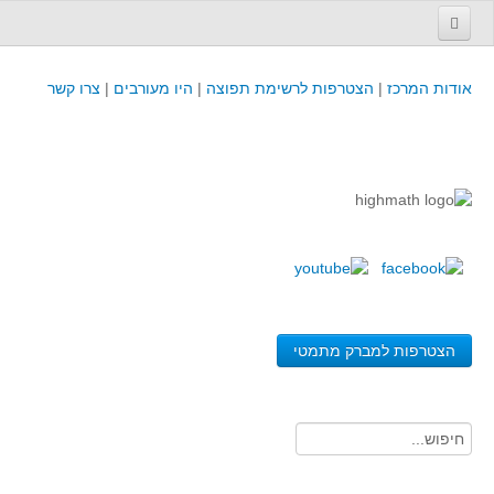
עמוד הבית
אודות המרכז
|
הצטרפות לרשימת תפוצה
|
היו מעורבים
|
צרו קשר
פינת המפמ״ר
קורסים וכנסים
קורסים והשתלמויות של מרכז המורים - כולל תוצרים
כנסים וימי עיון של מרכז המורים - כולל תוצרים
קורסים, כנסים והשתלמויות בארץ - מידע לשנה זו
לימודים באוניברסיטאות ובמכללות - מידע
משאבי הוראה ולמידה
הצטרפות למברק מתמטי
לומדים בחט"ב
לומדים בחט"ע
בית ספר יסודי