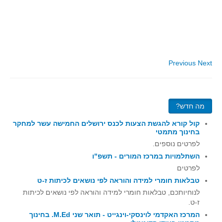
סדרות
בעיות מילוליות
עולם המספרים
סטטיסטיקה והסתברות
Previous
Next
הסתברות
פונקציות וחדו"א
חוקיות והפונקציה
מה חדש?
פונקצית הישר
קול קורא להגשת הצעות לכנס ירושלים החמישה עשר למחקר
פונקציה ריבועית
בחינוך מתמטי
פונקצית הערך המוחלט
לפרטים נוספים.
השתלמויות במרכז המורים - תשפ"ו
פונקצית השורש
לפרטים
פונקציה רציונאלית
טבלאות חומרי למידה והוראה לפי נושאים לכיתות ז-ט
פונקציה מעריכית ולוגריתמית
לנוחיותכם, טבלאות חומרי למידה והוראה לפי נושאים לכיתות
ז-ט.
בעיות קיצון
המרכז האקדמי לוינסקי-וינגייט - תואר שני M.Ed. בחינוך
נגזרות ואינטגרלים