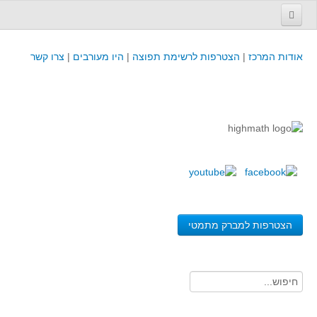
עמוד הבית
אודות המרכז
|
הצטרפות לרשימת תפוצה
|
היו מעורבים
|
צרו קשר
פינת המפמ״ר
קורסים וכנסים
קורסים והשתלמויות של מרכז המורים - כולל תוצרים
כנסים וימי עיון של מרכז המורים - כולל תוצרים
קורסים, כנסים והשתלמויות בארץ - מידע לשנה זו
לימודים באוניברסיטאות ובמכללות - מידע
משאבי הוראה ולמידה
הצטרפות למברק מתמטי
לומדים בחט"ב
לומדים בחט"ע
בית ספר יסודי