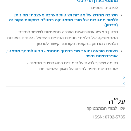
מתמטי בעידן הדיגיטלי
קעירות ונקודות פיתול
לפרטים נוספים.
חשיבה מחדש על מטרות ושיטות הערכה מעצבת: מה ניתן
במבט נוסף
ללמוד מתגובות של מורי מתמטיקה בחט"ב בתקופת הקורונה
(סרטון)
בעקבות מבחנים
סרטון המציע אסטרטגיות הערכה מתאימות לשיפור למידת
המלצות השבוע
המתמטיקה של תלמידי חטיבת הביניים בישראל - לקחים בעקבות
מתנות קטנות
הלמידה מרחוק בתקופת הקורונה. קישור לסרטון
תעודת הוראה ותואר שני בחינוך מתמטי - החוג לחינוך מתמטי,
גאומטריה
אוניברסיטת חיפה
משפט פיתגורס
כל מה שצריך לדעת על לימודים בחוג לחינוך מתמטי -
אוניברסיטת חיפה לפירוט על מגוון האפשרויות
שטחים פיצוחים
<
מצולעים
>
מרובעים
משולשים
על״ה
דמיון
עלון למורי המתמטיקה
המעגל פיצוחים
ISSN: 0792-5735
גאומטריית המרחב