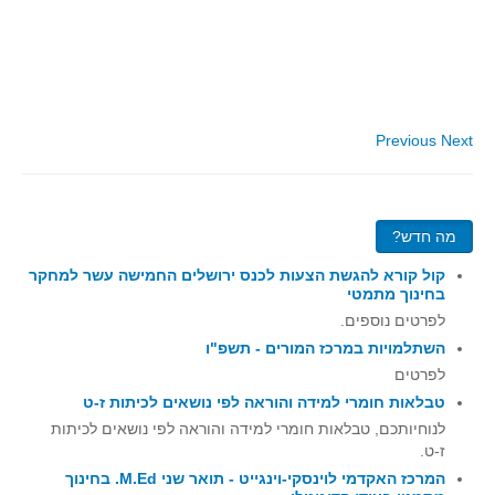
סדרות
בעיות מילוליות
עולם המספרים
סטטיסטיקה והסתברות
Previous
Next
הסתברות
פונקציות וחדו"א
חוקיות והפונקציה
מה חדש?
פונקצית הישר
קול קורא להגשת הצעות לכנס ירושלים החמישה עשר למחקר
פונקציה ריבועית
בחינוך מתמטי
פונקצית הערך המוחלט
לפרטים נוספים.
השתלמויות במרכז המורים - תשפ"ו
פונקצית השורש
לפרטים
פונקציה רציונאלית
טבלאות חומרי למידה והוראה לפי נושאים לכיתות ז-ט
פונקציה מעריכית ולוגריתמית
לנוחיותכם, טבלאות חומרי למידה והוראה לפי נושאים לכיתות
ז-ט.
בעיות קיצון
המרכז האקדמי לוינסקי-וינגייט - תואר שני M.Ed. בחינוך
נגזרות ואינטגרלים