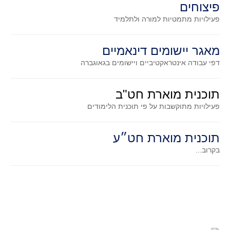
פיצוחים
גאומטריה אנליטית
פעילויות מתמטיות
למורה ולתלמיד
טריגונומטריה
שונות
מאגר יישומים דינאמיים
יצירה
דפי עבודה אינטראקטיביים ויישומים בגאוגברה
שעשועי מתמטיקה
הסטוריה
תוכנית מוארת חט"ב
כתב עת על"ה - עלון למורי המתמטיקה
פעילויות מתוקשבות על פי תוכנית הלימודים
תחרויות
תחרות קנגורו ישראל - תש"ף
תוכנית מוארת חט״ע
בואו נשחק מתמטיקה תש"ף
בקרוב...
בואו נשחק מתמטיקה תשע"ט
בואו נשחק מתמטיקה תשע"ח
בואו נשחק מתמטיקה תשע"ו
בואו נשחק מתמטיקה תשע"ז
בואו נשחק מתמטיקה תשע"ה