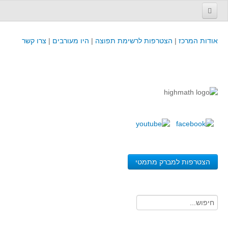
עמוד הבית
אודות המרכז
|
הצטרפות לרשימת תפוצה
|
היו מעורבים
|
צרו קשר
פינת המפמ״ר
קורסים וכנסים
קורסים והשתלמויות של מרכז המורים - כולל תוצרים
כנסים וימי עיון של מרכז המורים - כולל תוצרים
קורסים, כנסים והשתלמויות בארץ - מידע לשנה זו
לימודים באוניברסיטאות ובמכללות - מידע
משאבי הוראה ולמידה
הצטרפות למברק מתמטי
לומדים בחט"ב
לומדים בחט"ע
בית ספר יסודי