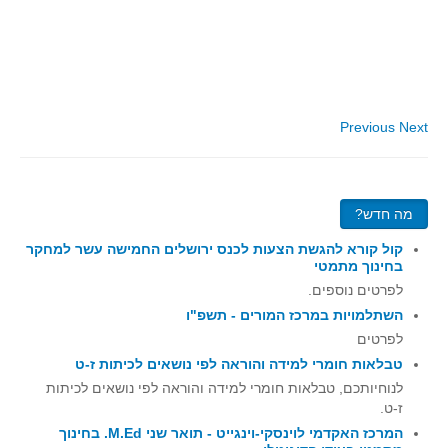
סדרות
בעיות מילוליות
עולם המספרים
סטטיסטיקה והסתברות
Previous
Next
הסתברות
פונקציות וחדו"א
חוקיות והפונקציה
מה חדש?
פונקצית הישר
קול קורא להגשת הצעות לכנס ירושלים החמישה עשר למחקר
פונקציה ריבועית
בחינוך מתמטי
פונקצית הערך המוחלט
לפרטים נוספים.
השתלמויות במרכז המורים - תשפ"ו
פונקצית השורש
לפרטים
פונקציה רציונאלית
טבלאות חומרי למידה והוראה לפי נושאים לכיתות ז-ט
פונקציה מעריכית ולוגריתמית
לנוחיותכם, טבלאות חומרי למידה והוראה לפי נושאים לכיתות
ז-ט.
בעיות קיצון
המרכז האקדמי לוינסקי-וינגייט - תואר שני M.Ed. בחינוך
נגזרות ואינטגרלים