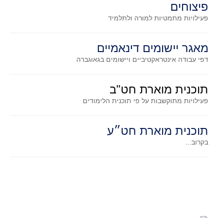
פיצוחים
גאומטריה אנליטית
פעילויות מתמטיות
למורה ולתלמיד
טריגונומטריה
שונות
מאגר יישומים דינאמיים
יצירה
דפי עבודה אינטראקטיביים ויישומים בגאוגברה
שעשועי מתמטיקה
הסטוריה
תוכנית מוארת חט"ב
כתב עת על"ה - עלון למורי המתמטיקה
פעילויות מתוקשבות על פי תוכנית הלימודים
תחרויות
תחרות קנגורו ישראל - תש"ף
תוכנית מוארת חט״ע
בואו נשחק מתמטיקה תש"ף
בקרוב...
בואו נשחק מתמטיקה תשע"ט
בואו נשחק מתמטיקה תשע"ח
בואו נשחק מתמטיקה תשע"ו
בואו נשחק מתמטיקה תשע"ז
בואו נשחק מתמטיקה תשע"ה