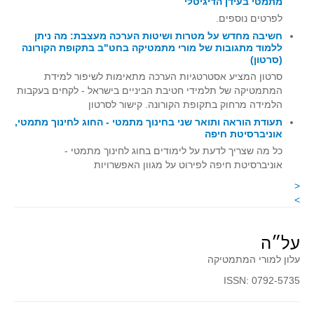
מתמטי בעידן הדיגיטלי
קעירות ונקודות פיתול
לפרטים נוספים.
חשיבה מחדש על מטרות ושיטות הערכה מעצבת: מה ניתן
במבט נוסף
ללמוד מתגובות של מורי מתמטיקה בחט"ב בתקופת הקורונה
(סרטון)
בעקבות מבחנים
סרטון המציע אסטרטגיות הערכה מתאימות לשיפור למידת
המלצות השבוע
המתמטיקה של תלמידי חטיבת הביניים בישראל - לקחים בעקבות
מתנות קטנות
הלמידה מרחוק בתקופת הקורונה. קישור לסרטון
תעודת הוראה ותואר שני בחינוך מתמטי - החוג לחינוך מתמטי,
גאומטריה
אוניברסיטת חיפה
משפט פיתגורס
כל מה שצריך לדעת על לימודים בחוג לחינוך מתמטי -
אוניברסיטת חיפה לפירוט על מגוון האפשרויות
שטחים פיצוחים
<
מצולעים
>
מרובעים
משולשים
על״ה
דמיון
עלון למורי המתמטיקה
המעגל פיצוחים
ISSN: 0792-5735
גאומטריית המרחב