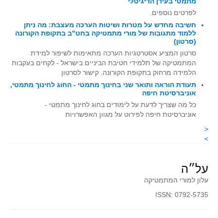
מתמטי בעידן הדיגיטלי
קעירות ונקודות פיתול
לפרטים נוספים.
חשיבה מחדש על מטרות ושיטות הערכה מעצבת: מה ניתן
במבט נוסף
ללמוד מתגובות של מורי מתמטיקה בחט"ב בתקופת הקורונה
(סרטון)
בעקבות מבחנים
סרטון המציע אסטרטגיות הערכה מתאימות לשיפור למידת
המלצות השבוע
המתמטיקה של תלמידי חטיבת הביניים בישראל - לקחים בעקבות
מתנות קטנות
הלמידה מרחוק בתקופת הקורונה. קישור לסרטון
תעודת הוראה ותואר שני בחינוך מתמטי - החוג לחינוך מתמטי,
גאומטריה
אוניברסיטת חיפה
משפט פיתגורס
כל מה שצריך לדעת על לימודים בחוג לחינוך מתמטי -
אוניברסיטת חיפה לפירוט על מגוון האפשרויות
שטחים פיצוחים
<
מצולעים
>
מרובעים
משולשים
על״ה
דמיון
עלון למורי המתמטיקה
המעגל פיצוחים
ISSN: 0792-5735
גאומטריית המרחב