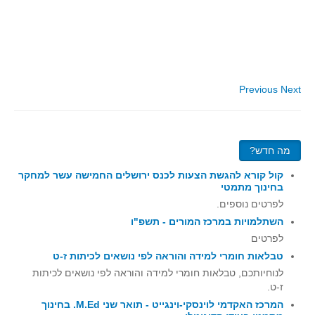
סדרות
בעיות מילוליות
עולם המספרים
סטטיסטיקה והסתברות
Previous
Next
הסתברות
פונקציות וחדו"א
חוקיות והפונקציה
מה חדש?
פונקצית הישר
קול קורא להגשת הצעות לכנס ירושלים החמישה עשר למחקר
פונקציה ריבועית
בחינוך מתמטי
פונקצית הערך המוחלט
לפרטים נוספים.
השתלמויות במרכז המורים - תשפ"ו
פונקצית השורש
לפרטים
פונקציה רציונאלית
טבלאות חומרי למידה והוראה לפי נושאים לכיתות ז-ט
פונקציה מעריכית ולוגריתמית
לנוחיותכם, טבלאות חומרי למידה והוראה לפי נושאים לכיתות
ז-ט.
בעיות קיצון
המרכז האקדמי לוינסקי-וינגייט - תואר שני M.Ed. בחינוך
נגזרות ואינטגרלים