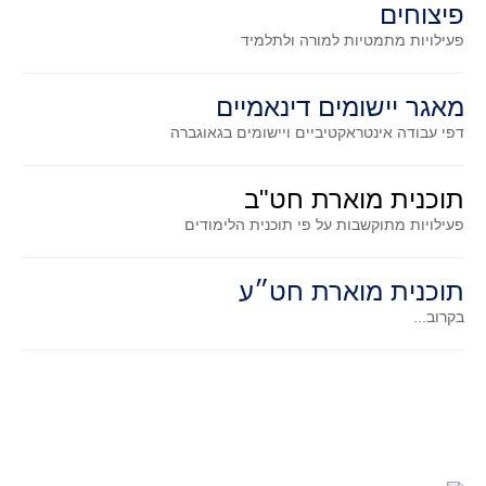
פיצוחים
גאומטריה אנליטית
פעילויות מתמטיות
למורה ולתלמיד
טריגונומטריה
שונות
מאגר יישומים דינאמיים
יצירה
דפי עבודה אינטראקטיביים ויישומים בגאוגברה
שעשועי מתמטיקה
הסטוריה
תוכנית מוארת חט"ב
כתב עת על"ה - עלון למורי המתמטיקה
פעילויות מתוקשבות על פי תוכנית הלימודים
תחרויות
תחרות קנגורו ישראל - תש"ף
תוכנית מוארת חט״ע
בואו נשחק מתמטיקה תש"ף
בקרוב...
בואו נשחק מתמטיקה תשע"ט
בואו נשחק מתמטיקה תשע"ח
בואו נשחק מתמטיקה תשע"ו
בואו נשחק מתמטיקה תשע"ז
בואו נשחק מתמטיקה תשע"ה