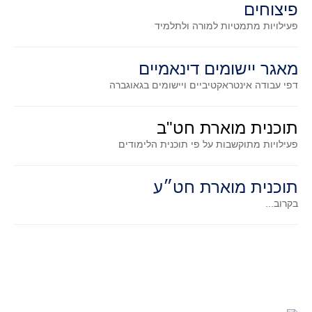
פיצוחים
גאומטריה אנליטית
פעילויות מתמטיות
למורה ולתלמיד
טריגונומטריה
שונות
מאגר יישומים דינאמיים
יצירה
דפי עבודה אינטראקטיביים ויישומים בגאוגברה
שעשועי מתמטיקה
הסטוריה
תוכנית מוארת חט"ב
כתב עת על"ה - עלון למורי המתמטיקה
פעילויות מתוקשבות על פי תוכנית הלימודים
תחרויות
תחרות קנגורו ישראל - תש"ף
תוכנית מוארת חט״ע
בואו נשחק מתמטיקה תש"ף
בקרוב...
בואו נשחק מתמטיקה תשע"ט
בואו נשחק מתמטיקה תשע"ח
בואו נשחק מתמטיקה תשע"ו
בואו נשחק מתמטיקה תשע"ז
בואו נשחק מתמטיקה תשע"ה