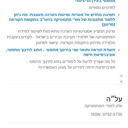
מתמטי בעידן הדיגיטלי
קעירות ונקודות פיתול
לפרטים נוספים.
חשיבה מחדש על מטרות ושיטות הערכה מעצבת: מה ניתן
במבט נוסף
ללמוד מתגובות של מורי מתמטיקה בחט"ב בתקופת הקורונה
(סרטון)
בעקבות מבחנים
סרטון המציע אסטרטגיות הערכה מתאימות לשיפור למידת
המלצות השבוע
המתמטיקה של תלמידי חטיבת הביניים בישראל - לקחים בעקבות
מתנות קטנות
הלמידה מרחוק בתקופת הקורונה. קישור לסרטון
תעודת הוראה ותואר שני בחינוך מתמטי - החוג לחינוך מתמטי,
גאומטריה
אוניברסיטת חיפה
משפט פיתגורס
כל מה שצריך לדעת על לימודים בחוג לחינוך מתמטי -
אוניברסיטת חיפה לפירוט על מגוון האפשרויות
שטחים פיצוחים
<
מצולעים
>
מרובעים
משולשים
על״ה
דמיון
עלון למורי המתמטיקה
המעגל פיצוחים
ISSN: 0792-5735
גאומטריית המרחב