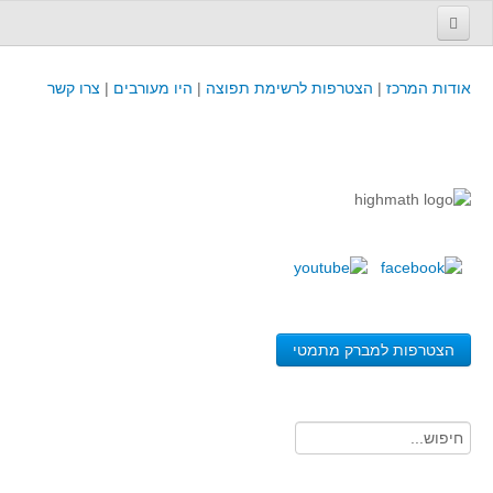
עמוד הבית
אודות המרכז
|
הצטרפות לרשימת תפוצה
|
היו מעורבים
|
צרו קשר
פינת המפמ״ר
קורסים וכנסים
קורסים והשתלמויות של מרכז המורים - כולל תוצרים
כנסים וימי עיון של מרכז המורים - כולל תוצרים
קורסים, כנסים והשתלמויות בארץ - מידע לשנה זו
לימודים באוניברסיטאות ובמכללות - מידע
משאבי הוראה ולמידה
הצטרפות למברק מתמטי
לומדים בחט"ב
לומדים בחט"ע
בית ספר יסודי