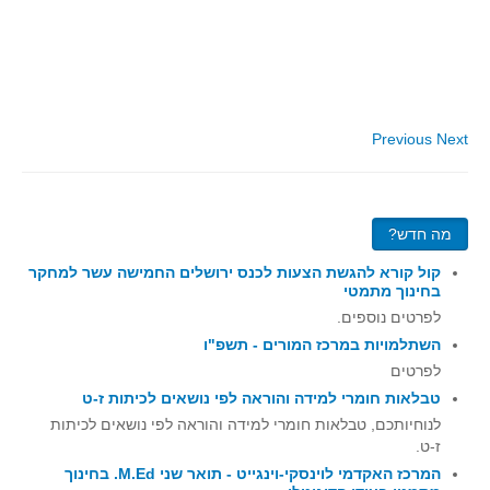
סדרות
בעיות מילוליות
עולם המספרים
סטטיסטיקה והסתברות
Previous
Next
הסתברות
פונקציות וחדו"א
חוקיות והפונקציה
מה חדש?
פונקצית הישר
קול קורא להגשת הצעות לכנס ירושלים החמישה עשר למחקר
פונקציה ריבועית
בחינוך מתמטי
פונקצית הערך המוחלט
לפרטים נוספים.
השתלמויות במרכז המורים - תשפ"ו
פונקצית השורש
לפרטים
פונקציה רציונאלית
טבלאות חומרי למידה והוראה לפי נושאים לכיתות ז-ט
פונקציה מעריכית ולוגריתמית
לנוחיותכם, טבלאות חומרי למידה והוראה לפי נושאים לכיתות
ז-ט.
בעיות קיצון
המרכז האקדמי לוינסקי-וינגייט - תואר שני M.Ed. בחינוך
נגזרות ואינטגרלים