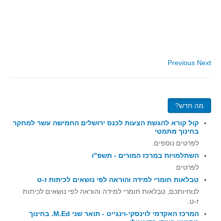
סדרות
בעיות מילוליות
עולם המספרים
סטטיסטיקה והסתברות
Previous
Next
הסתברות
פונקציות וחדו"א
חוקיות והפונקציה
מה חדש?
פונקצית הישר
קול קורא להגשת הצעות לכנס ירושלים החמישה עשר למחקר
פונקציה ריבועית
בחינוך מתמטי
פונקצית הערך המוחלט
לפרטים נוספים.
השתלמויות במרכז המורים - תשפ"ו
פונקצית השורש
לפרטים
פונקציה רציונאלית
טבלאות חומרי למידה והוראה לפי נושאים לכיתות ז-ט
פונקציה מעריכית ולוגריתמית
לנוחיותכם, טבלאות חומרי למידה והוראה לפי נושאים לכיתות
ז-ט.
בעיות קיצון
המרכז האקדמי לוינסקי-וינגייט - תואר שני M.Ed. בחינוך
נגזרות ואינטגרלים