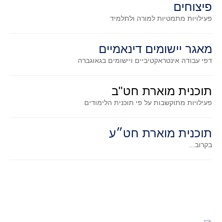
פיצוחים
גאומטריה אנליטית
פעילויות מתמטיות
למורה ולתלמיד
טריגונומטריה
שונות
מאגר יישומים דינאמיים
יצירה
דפי עבודה אינטראקטיביים ויישומים בגאוגברה
שעשועי מתמטיקה
הסטוריה
תוכנית מוארת חט"ב
כתב עת על"ה - עלון למורי המתמטיקה
פעילויות מתוקשבות על פי תוכנית הלימודים
תחרויות
תחרות קנגורו ישראל - תש"ף
תוכנית מוארת חט״ע
בואו נשחק מתמטיקה תש"ף
בקרוב...
בואו נשחק מתמטיקה תשע"ט
בואו נשחק מתמטיקה תשע"ח
בואו נשחק מתמטיקה תשע"ו
בואו נשחק מתמטיקה תשע"ז
בואו נשחק מתמטיקה תשע"ה