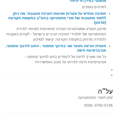
מתמטי בעידן הדיגיטלי
קעירות ונקודות פיתול
לפרטים נוספים.
חשיבה מחדש על מטרות ושיטות הערכה מעצבת: מה ניתן
במבט נוסף
ללמוד מתגובות של מורי מתמטיקה בחט"ב בתקופת הקורונה
(סרטון)
בעקבות מבחנים
סרטון המציע אסטרטגיות הערכה מתאימות לשיפור למידת
המלצות השבוע
המתמטיקה של תלמידי חטיבת הביניים בישראל - לקחים בעקבות
מתנות קטנות
הלמידה מרחוק בתקופת הקורונה. קישור לסרטון
תעודת הוראה ותואר שני בחינוך מתמטי - החוג לחינוך מתמטי,
גאומטריה
אוניברסיטת חיפה
משפט פיתגורס
כל מה שצריך לדעת על לימודים בחוג לחינוך מתמטי -
אוניברסיטת חיפה לפירוט על מגוון האפשרויות
שטחים פיצוחים
<
מצולעים
>
מרובעים
משולשים
על״ה
דמיון
עלון למורי המתמטיקה
המעגל פיצוחים
ISSN: 0792-5735
גאומטריית המרחב