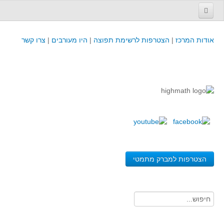
עמוד הבית
אודות המרכז
|
הצטרפות לרשימת תפוצה
|
היו מעורבים
|
צרו קשר
פינת המפמ״ר
קורסים וכנסים
קורסים והשתלמויות של מרכז המורים - כולל תוצרים
כנסים וימי עיון של מרכז המורים - כולל תוצרים
קורסים, כנסים והשתלמויות בארץ - מידע לשנה זו
לימודים באוניברסיטאות ובמכללות - מידע
משאבי הוראה ולמידה
הצטרפות למברק מתמטי
לומדים בחט"ב
לומדים בחט"ע
בית ספר יסודי