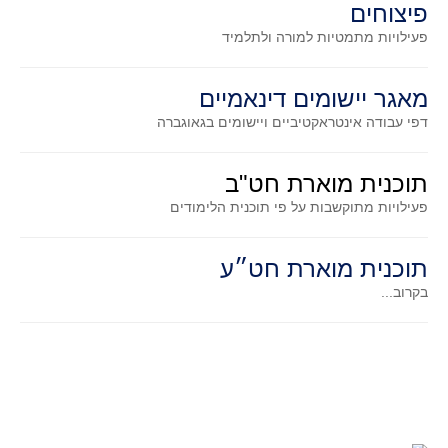
פיצוחים
גאומטריה אנליטית
פעילויות מתמטיות
למורה ולתלמיד
טריגונומטריה
שונות
מאגר יישומים דינאמיים
יצירה
דפי עבודה אינטראקטיביים ויישומים בגאוגברה
שעשועי מתמטיקה
הסטוריה
תוכנית מוארת חט"ב
כתב עת על"ה - עלון למורי המתמטיקה
פעילויות מתוקשבות על פי תוכנית הלימודים
תחרויות
תחרות קנגורו ישראל - תש"ף
תוכנית מוארת חט״ע
בואו נשחק מתמטיקה תש"ף
בקרוב...
בואו נשחק מתמטיקה תשע"ט
בואו נשחק מתמטיקה תשע"ח
בואו נשחק מתמטיקה תשע"ו
בואו נשחק מתמטיקה תשע"ז
בואו נשחק מתמטיקה תשע"ה