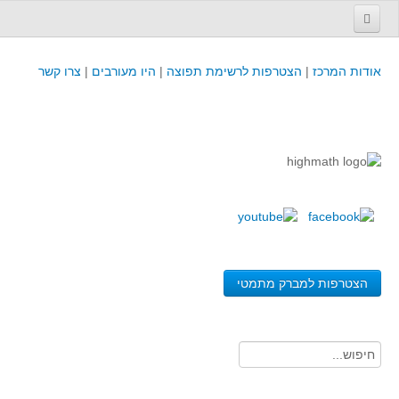
עמוד הבית
אודות המרכז
|
הצטרפות לרשימת תפוצה
|
היו מעורבים
|
צרו קשר
פינת המפמ״ר
קורסים וכנסים
קורסים והשתלמויות של מרכז המורים - כולל תוצרים
כנסים וימי עיון של מרכז המורים - כולל תוצרים
קורסים, כנסים והשתלמויות בארץ - מידע לשנה זו
לימודים באוניברסיטאות ובמכללות - מידע
משאבי הוראה ולמידה
הצטרפות למברק מתמטי
לומדים בחט"ב
לומדים בחט"ע
בית ספר יסודי