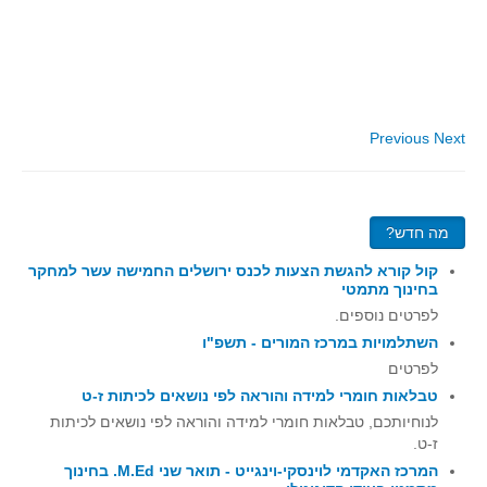
סדרות
בעיות מילוליות
עולם המספרים
סטטיסטיקה והסתברות
Previous
Next
הסתברות
פונקציות וחדו"א
חוקיות והפונקציה
מה חדש?
פונקצית הישר
קול קורא להגשת הצעות לכנס ירושלים החמישה עשר למחקר
פונקציה ריבועית
בחינוך מתמטי
פונקצית הערך המוחלט
לפרטים נוספים.
השתלמויות במרכז המורים - תשפ"ו
פונקצית השורש
לפרטים
פונקציה רציונאלית
טבלאות חומרי למידה והוראה לפי נושאים לכיתות ז-ט
פונקציה מעריכית ולוגריתמית
לנוחיותכם, טבלאות חומרי למידה והוראה לפי נושאים לכיתות
ז-ט.
בעיות קיצון
המרכז האקדמי לוינסקי-וינגייט - תואר שני M.Ed. בחינוך
נגזרות ואינטגרלים