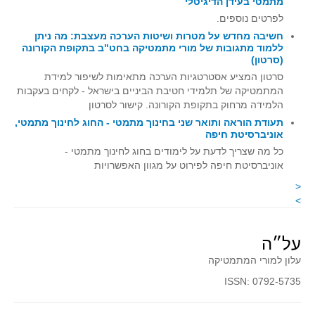
מתמטי בעידן הדיגיטלי
קעירות ונקודות פיתול
לפרטים נוספים.
חשיבה מחדש על מטרות ושיטות הערכה מעצבת: מה ניתן
במבט נוסף
ללמוד מתגובות של מורי מתמטיקה בחט"ב בתקופת הקורונה
(סרטון)
בעקבות מבחנים
סרטון המציע אסטרטגיות הערכה מתאימות לשיפור למידת
המלצות השבוע
המתמטיקה של תלמידי חטיבת הביניים בישראל - לקחים בעקבות
מתנות קטנות
הלמידה מרחוק בתקופת הקורונה. קישור לסרטון
תעודת הוראה ותואר שני בחינוך מתמטי - החוג לחינוך מתמטי,
גאומטריה
אוניברסיטת חיפה
משפט פיתגורס
כל מה שצריך לדעת על לימודים בחוג לחינוך מתמטי -
אוניברסיטת חיפה לפירוט על מגוון האפשרויות
שטחים פיצוחים
<
מצולעים
>
מרובעים
משולשים
על״ה
דמיון
עלון למורי המתמטיקה
המעגל פיצוחים
ISSN: 0792-5735
גאומטריית המרחב