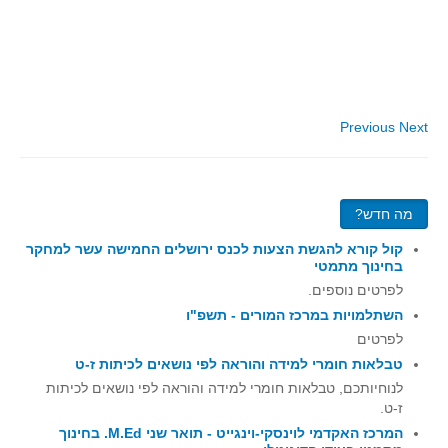
סדרות
בעיות מילוליות
עולם המספרים
סטטיסטיקה והסתברות
Previous
Next
הסתברות
פונקציות וחדו"א
חוקיות והפונקציה
מה חדש?
פונקצית הישר
קול קורא להגשת הצעות לכנס ירושלים החמישה עשר למחקר
פונקציה ריבועית
בחינוך מתמטי
פונקצית הערך המוחלט
לפרטים נוספים.
השתלמויות במרכז המורים - תשפ"ו
פונקצית השורש
לפרטים
פונקציה רציונאלית
טבלאות חומרי למידה והוראה לפי נושאים לכיתות ז-ט
פונקציה מעריכית ולוגריתמית
לנוחיותכם, טבלאות חומרי למידה והוראה לפי נושאים לכיתות
ז-ט.
בעיות קיצון
המרכז האקדמי לוינסקי-וינגייט - תואר שני M.Ed. בחינוך
נגזרות ואינטגרלים