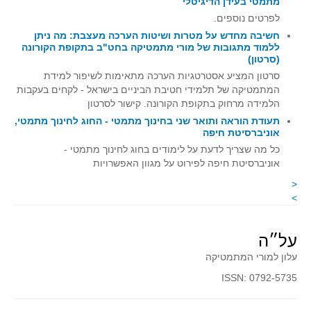
מתמטי בעידן הדיגיטלי
קעירות ונקודות פיתול
לפרטים נוספים.
חשיבה מחדש על מטרות ושיטות הערכה מעצבת: מה ניתן
במבט נוסף
ללמוד מתגובות של מורי מתמטיקה בחט"ב בתקופת הקורונה
(סרטון)
בעקבות מבחנים
סרטון המציע אסטרטגיות הערכה מתאימות לשיפור למידת
המלצות השבוע
המתמטיקה של תלמידי חטיבת הביניים בישראל - לקחים בעקבות
מתנות קטנות
הלמידה מרחוק בתקופת הקורונה. קישור לסרטון
תעודת הוראה ותואר שני בחינוך מתמטי - החוג לחינוך מתמטי,
גאומטריה
אוניברסיטת חיפה
משפט פיתגורס
כל מה שצריך לדעת על לימודים בחוג לחינוך מתמטי -
אוניברסיטת חיפה לפירוט על מגוון האפשרויות
שטחים פיצוחים
<
מצולעים
>
מרובעים
משולשים
על״ה
דמיון
עלון למורי המתמטיקה
המעגל פיצוחים
ISSN: 0792-5735
גאומטריית המרחב