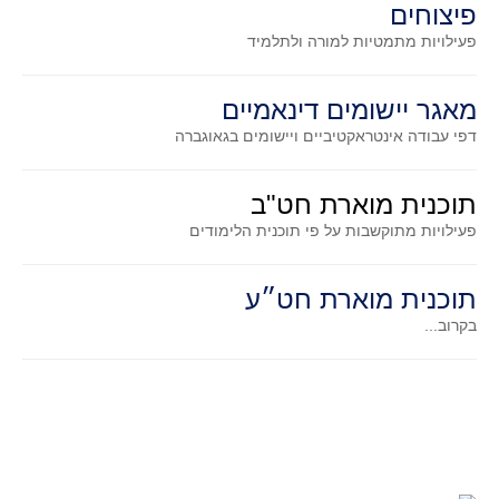
פיצוחים
גאומטריה אנליטית
פעילויות מתמטיות
למורה ולתלמיד
טריגונומטריה
שונות
מאגר יישומים דינאמיים
יצירה
דפי עבודה אינטראקטיביים ויישומים בגאוגברה
שעשועי מתמטיקה
הסטוריה
תוכנית מוארת חט"ב
כתב עת על"ה - עלון למורי המתמטיקה
פעילויות מתוקשבות על פי תוכנית הלימודים
תחרויות
תחרות קנגורו ישראל - תש"ף
תוכנית מוארת חט״ע
בואו נשחק מתמטיקה תש"ף
בקרוב...
בואו נשחק מתמטיקה תשע"ט
בואו נשחק מתמטיקה תשע"ח
בואו נשחק מתמטיקה תשע"ו
בואו נשחק מתמטיקה תשע"ז
בואו נשחק מתמטיקה תשע"ה