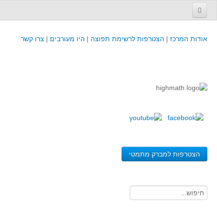
עמוד הבית
אודות המרכז
|
הצטרפות לרשימת תפוצה
|
היו מעורבים
|
צרו קשר
פינת המפמ״ר
קורסים וכנסים
קורסים והשתלמויות של מרכז המורים - כולל תוצרים
כנסים וימי עיון של מרכז המורים - כולל תוצרים
קורסים, כנסים והשתלמויות בארץ - מידע לשנה זו
לימודים באוניברסיטאות ובמכללות - מידע
משאבי הוראה ולמידה
הצטרפות למברק מתמטי
לומדים בחט"ב
לומדים בחט"ע
בית ספר יסודי