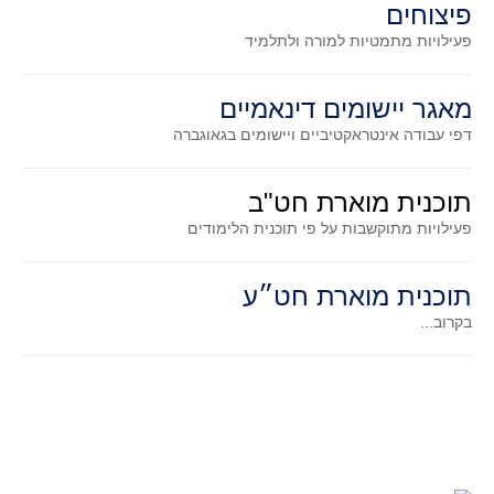
פיצוחים
גאומטריה אנליטית
פעילויות מתמטיות
למורה ולתלמיד
טריגונומטריה
שונות
מאגר יישומים דינאמיים
יצירה
דפי עבודה אינטראקטיביים ויישומים בגאוגברה
שעשועי מתמטיקה
הסטוריה
תוכנית מוארת חט"ב
כתב עת על"ה - עלון למורי המתמטיקה
פעילויות מתוקשבות על פי תוכנית הלימודים
תחרויות
תחרות קנגורו ישראל - תש"ף
תוכנית מוארת חט״ע
בואו נשחק מתמטיקה תש"ף
בקרוב...
בואו נשחק מתמטיקה תשע"ט
בואו נשחק מתמטיקה תשע"ח
בואו נשחק מתמטיקה תשע"ו
בואו נשחק מתמטיקה תשע"ז
בואו נשחק מתמטיקה תשע"ה