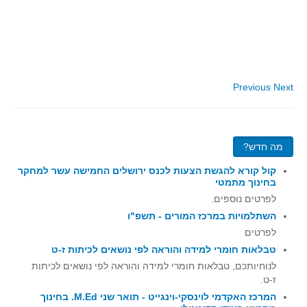
סדרות
בעיות מילוליות
עולם המספרים
סטטיסטיקה והסתברות
Previous
Next
הסתברות
פונקציות וחדו"א
חוקיות והפונקציה
מה חדש?
פונקצית הישר
קול קורא להגשת הצעות לכנס ירושלים החמישה עשר למחקר
פונקציה ריבועית
בחינוך מתמטי
פונקצית הערך המוחלט
לפרטים נוספים.
השתלמויות במרכז המורים - תשפ"ו
פונקצית השורש
לפרטים
פונקציה רציונאלית
טבלאות חומרי למידה והוראה לפי נושאים לכיתות ז-ט
פונקציה מעריכית ולוגריתמית
לנוחיותכם, טבלאות חומרי למידה והוראה לפי נושאים לכיתות
ז-ט.
בעיות קיצון
המרכז האקדמי לוינסקי-וינגייט - תואר שני M.Ed. בחינוך
נגזרות ואינטגרלים