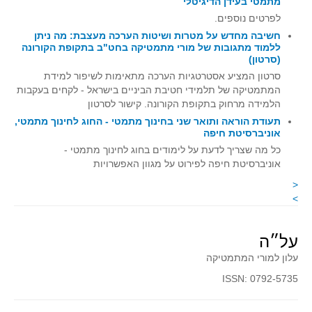
מתמטי בעידן הדיגיטלי
קעירות ונקודות פיתול
לפרטים נוספים.
חשיבה מחדש על מטרות ושיטות הערכה מעצבת: מה ניתן
במבט נוסף
ללמוד מתגובות של מורי מתמטיקה בחט"ב בתקופת הקורונה
(סרטון)
בעקבות מבחנים
סרטון המציע אסטרטגיות הערכה מתאימות לשיפור למידת
המלצות השבוע
המתמטיקה של תלמידי חטיבת הביניים בישראל - לקחים בעקבות
מתנות קטנות
הלמידה מרחוק בתקופת הקורונה. קישור לסרטון
תעודת הוראה ותואר שני בחינוך מתמטי - החוג לחינוך מתמטי,
גאומטריה
אוניברסיטת חיפה
משפט פיתגורס
כל מה שצריך לדעת על לימודים בחוג לחינוך מתמטי -
אוניברסיטת חיפה לפירוט על מגוון האפשרויות
שטחים פיצוחים
<
מצולעים
>
מרובעים
משולשים
על״ה
דמיון
עלון למורי המתמטיקה
המעגל פיצוחים
ISSN: 0792-5735
גאומטריית המרחב