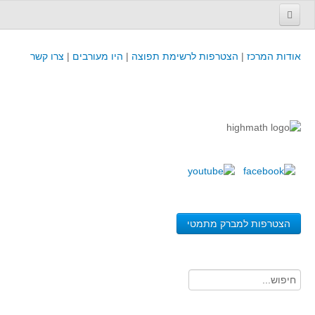
עמוד הבית
אודות המרכז
|
הצטרפות לרשימת תפוצה
|
היו מעורבים
|
צרו קשר
פינת המפמ״ר
קורסים וכנסים
קורסים והשתלמויות של מרכז המורים - כולל תוצרים
כנסים וימי עיון של מרכז המורים - כולל תוצרים
קורסים, כנסים והשתלמויות בארץ - מידע לשנה זו
לימודים באוניברסיטאות ובמכללות - מידע
משאבי הוראה ולמידה
הצטרפות למברק מתמטי
לומדים בחט"ב
לומדים בחט"ע
בית ספר יסודי